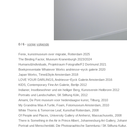
0 / 6 -
vorige
volgende
Fenix, kunstmuseum over migratie, Rotterdam 2025
The Binding Factor, Museum Kranenburgh 2023/2024
Humans&Individuals, Projektraum Fotografie/F2 Dortmund 2021
Boekpresentatie Whatever Works andriesse~eyck galerie 2020
Japan Works, Time&Style Amsterdam 2018
LOVE YOUR DARLINGS, Andriesse~Eyck Galerie Amsterdam 2016
KIDS, Contemporary Fine Art Galerie, Berlijn 2012
Indianer, Inselbewohner und ein heiliger Berg, Kunstverein Heilbronn 2012
Portraits und Landschaften, SK Stiftung Köln, 2012
Amami, De Pont museum voor hedendaagse kunst, Tilburg, 2010
My Grandma Was A Turtle, Foam, Fotomuseum Amsterdam, 2010
White Thorns & Tomorrow Leaf, Kunsthal Rotterdam, 2008
Of People and Places, University Gallery of Amherst, Massachusetts, 2008
There is Something in the Air in Prince Albert, Johannesburg Art Gallery, Joha
Portrait und Menschenbild, Die Photographische Sammlung / SK Stiftung Kultur,