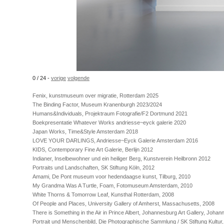
0 / 24 -
vorige
volgende
Fenix, kunstmuseum over migratie, Rotterdam 2025
The Binding Factor, Museum Kranenburgh 2023/2024
Humans&Individuals, Projektraum Fotografie/F2 Dortmund 2021
Boekpresentatie Whatever Works andriesse~eyck galerie 2020
Japan Works, Time&Style Amsterdam 2018
LOVE YOUR DARLINGS, Andriesse~Eyck Galerie Amsterdam 2016
KIDS, Contemporary Fine Art Galerie, Berlijn 2012
Indianer, Inselbewohner und ein heiliger Berg, Kunstverein Heilbronn 2012
Portraits und Landschaften, SK Stiftung Köln, 2012
Amami, De Pont museum voor hedendaagse kunst, Tilburg, 2010
My Grandma Was A Turtle, Foam, Fotomuseum Amsterdam, 2010
White Thorns & Tomorrow Leaf, Kunsthal Rotterdam, 2008
Of People and Places, University Gallery of Amherst, Massachusetts, 2008
There is Something in the Air in Prince Albert, Johannesburg Art Gallery, Joha
Portrait und Menschenbild, Die Photographische Sammlung / SK Stiftung Kultur,