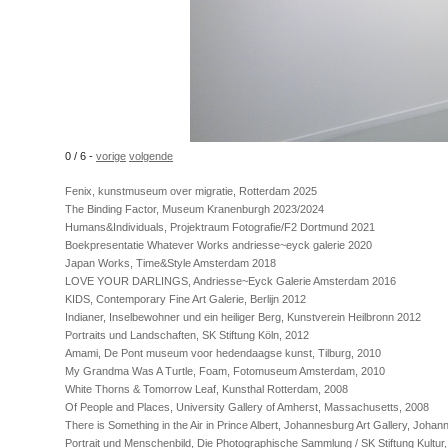
0 / 6 -
vorige
volgende
Fenix, kunstmuseum over migratie, Rotterdam 2025
The Binding Factor, Museum Kranenburgh 2023/2024
Humans&Individuals, Projektraum Fotografie/F2 Dortmund 2021
Boekpresentatie Whatever Works andriesse~eyck galerie 2020
Japan Works, Time&Style Amsterdam 2018
LOVE YOUR DARLINGS, Andriesse~Eyck Galerie Amsterdam 2016
KIDS, Contemporary Fine Art Galerie, Berlijn 2012
Indianer, Inselbewohner und ein heiliger Berg, Kunstverein Heilbronn 2012
Portraits und Landschaften, SK Stiftung Köln, 2012
Amami, De Pont museum voor hedendaagse kunst, Tilburg, 2010
My Grandma Was A Turtle, Foam, Fotomuseum Amsterdam, 2010
White Thorns & Tomorrow Leaf, Kunsthal Rotterdam, 2008
Of People and Places, University Gallery of Amherst, Massachusetts, 2008
There is Something in the Air in Prince Albert, Johannesburg Art Gallery, Joha
Portrait und Menschenbild, Die Photographische Sammlung / SK Stiftung Kultur,