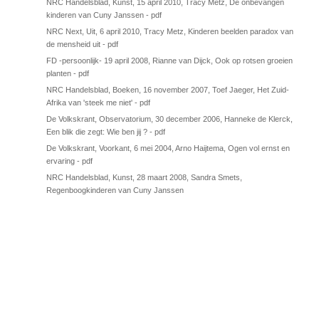
NRC Handelsblad, Kunst, 15 april 2010, Tracy Metz, De onbevangen
kinderen van Cuny Janssen
- pdf
NRC Next, Uit, 6 april 2010, Tracy Metz, Kinderen beelden paradox van
de mensheid uit
- pdf
FD -persoonlijk- 19 april 2008, Rianne van Dijck, Ook op rotsen groeien
planten
- pdf
NRC Handelsblad, Boeken, 16 november 2007, Toef Jaeger, Het Zuid-
Afrika van 'steek me niet'
- pdf
De Volkskrant, Observatorium, 30 december 2006, Hanneke de Klerck,
Een blik die zegt: Wie ben jij ?
- pdf
De Volkskrant, Voorkant, 6 mei 2004, Arno Haijtema, Ogen vol ernst en
ervaring
- pdf
NRC Handelsblad, Kunst, 28 maart 2008, Sandra Smets,
Regenboogkinderen van Cuny Janssen