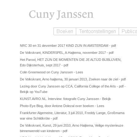
NRC 30 en 31 devember 2017 KIND ZIJN IN AMSTERDAM
- pdf
De Volkskrant, KINDERSPEL, A.Haijtema, november 2017
- pdf
Het Parool, HET ZIJN DE MOMENTEN DIE JE ALTIJD BIJBLIJVEN,
Edo Dijksterhuis, sept 2017
- pdf
Colin Greenwood on Cuny Janssen
-
Lees
De Volkskrant, Arno haijtema, 30 januari 2013, Zoeken naar de ziel
- pdf
Lezing door Cuny Janssen op CCA, California College of the Arts
- pdf
-
Bekijk op YouTube
KUNST.AVRO.NL. Interview: fotografe Cuny Janssen
-
Bekijk
Photo-Eye Blog, door Antone Dolezal over boeken
-
Lees
Frankfurter Algemeine, Literatur, 3 juli 2010, Freddy Lange, Großmama
war eine Schildkröte
- pdf
De Volkskrant, Kunst, 29 juni 2010, Arno Haijtema, Veilige mysterieuze
binnenwereld van kinderen
- pdf